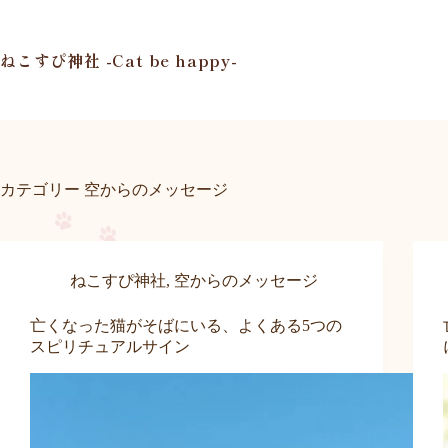
コ
ン
テ
ねこすぴ神社 -Cat be happy-
ン
ツ
へ
ス
キ
ッ
カテゴリー
空からのメッセージ
プ
ねこすぴ神社
,
空からのメッセージ
亡くなった猫がそばにいる、よくある5つの
スピリチュアルサイン