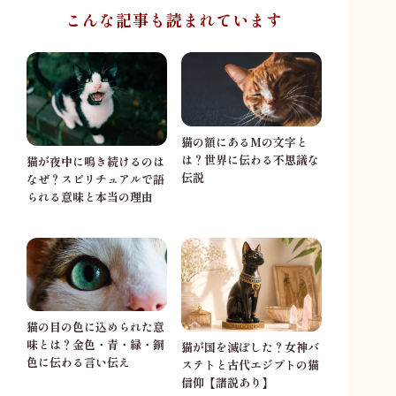
こんな記事も読まれています
猫の額にあるMの文字と
は？世界に伝わる不思議な
猫が夜中に鳴き続けるのは
伝説
なぜ？スピリチュアルで語
られる意味と本当の理由
猫の目の色に込められた意
味とは？金色・青・緑・銅
猫が国を滅ぼした？女神バ
色に伝わる言い伝え
ステトと古代エジプトの猫
信仰【諸説あり】