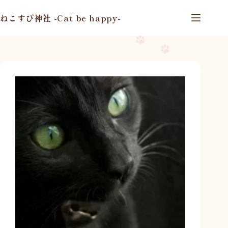
コ
ン
ねこすぴ神社 -Cat be happy-
テ
ン
ツ
へ
ス
キ
ッ
プ