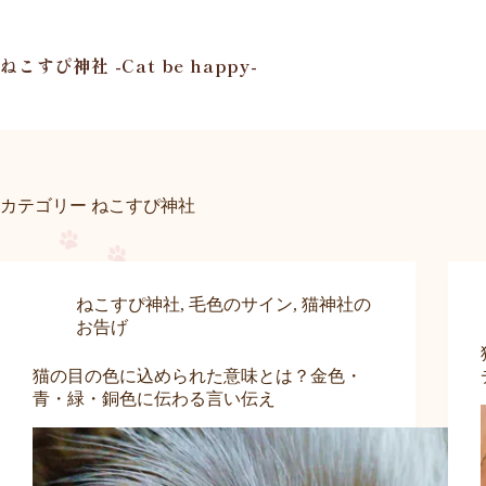
コ
ン
テ
ねこすぴ神社 -Cat be happy-
ン
ツ
へ
ス
キ
ッ
カテゴリー
ねこすぴ神社
プ
ねこすぴ神社
,
毛色のサイン
,
猫神社の
お告げ
猫の目の色に込められた意味とは？金色・
青・緑・銅色に伝わる言い伝え