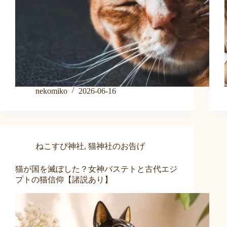
nekomiko
2026-06-16
ねこすぴ神社
,
猫神社のお告げ
猫が国を滅ぼした？女神バステトと古代エジ
プトの猫信仰【諸説あり】