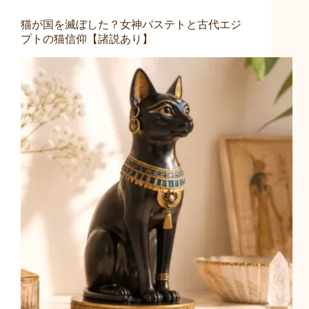
猫が国を滅ぼした？女神バステトと古代エジ
プトの猫信仰【諸説あり】