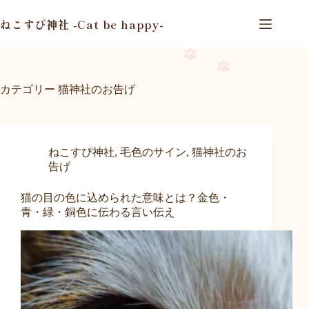
コ
ン
ねこすぴ神社 -Cat be happy-
テ
ン
ツ
へ
カテゴリー
猫神社のお告げ
ス
キ
ッ
プ
ねこすぴ神社
,
毛色のサイン
,
猫神社のお
告げ
猫の目の色に込められた意味とは？金色・
青・緑・銅色に伝わる言い伝え