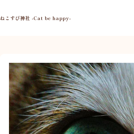
コ
ン
テ
ねこすぴ神社 -Cat be happy-
ン
ツ
へ
ス
キ
ッ
プ