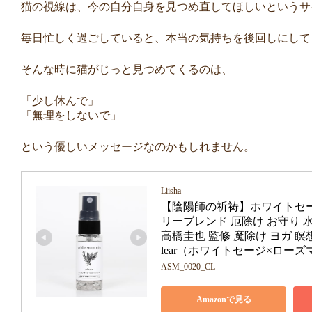
猫の視線は、今の自分自身を見つめ直してほしいというサ
毎日忙しく過ごしていると、本当の気持ちを後回しにして
そんな時に猫がじっと見つめてくるのは、
「少し休んで」
「無理をしないで」
という優しいメッセージなのかもしれません。
Liisha
【陰陽師の祈祷】ホワイトセー
リーブレンド 厄除け お守り 水晶
高橋圭也 監修 魔除け ヨガ 瞑想 リ
lear（ホワイトセージ×ローズ
ASM_0020_CL
Amazonで見る