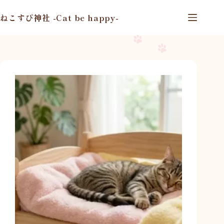
コ
ン
ねこすぴ神社 -Cat be happy-
テ
ン
ツ
へ
ス
キ
ッ
プ