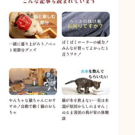
こんな記事も読まれています
ぱくぱくローラーの威力！
一緒に盛り上がろう！ペッ
みんなが買ってよかったと
ト用節分グッズ
言うワケ！
やんちゃな猫ちゃんにおす
猫が水を飲まない…実は水
すめ！自動で動く猫のおも
温が原因かもしれません｜
ちゃ
ぬるま湯派の我が家の体験
談