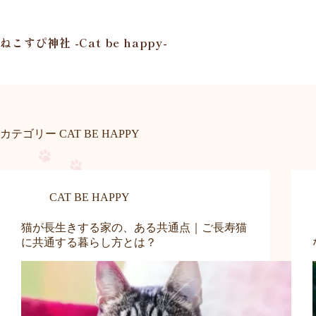
コ
ン
テ
ねこすぴ神社 -Cat be happy-
ン
ツ
へ
ス
キ
ッ
カテゴリー
CAT BE HAPPY
プ
CAT BE HAPPY
猫が長生きする家の、ある共通点｜ご長寿猫
に共通する暮らし方とは？